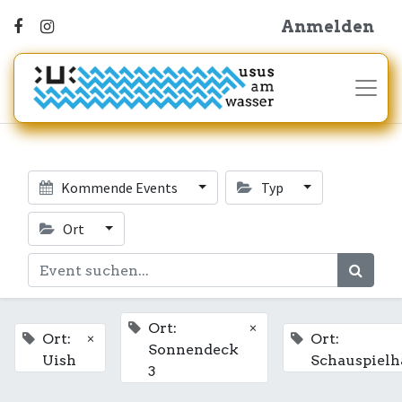
Anmelden
Kommende Events
Typ
Ort
×
Ort:
×
Ort:
Ort:
Sonnendeck
Uish
Schauspielh
3