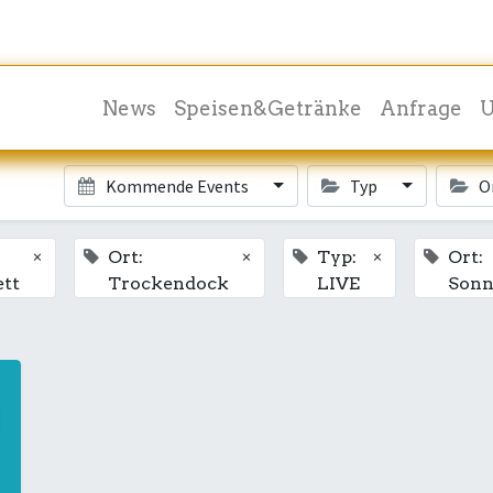
News
Speisen&Getränke
Anfrage
U
Kommende Events
Typ
O
×
×
×
Ort:
Typ:
Ort:
ett
Trockendock
LIVE
Sonn