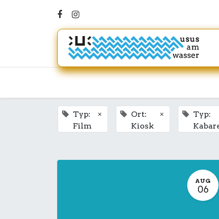
×
×
Typ:
Ort:
Typ:
Film
Kiosk
Kabar
AUG
06