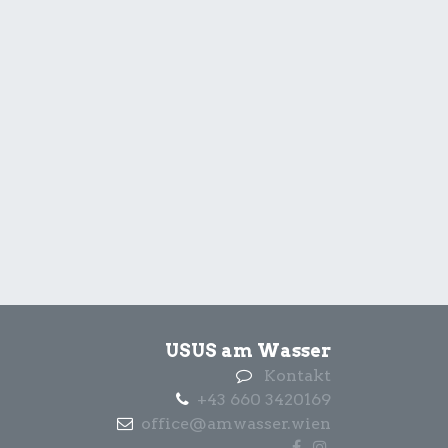
USUS am Wasser
Kontakt
+43 660 3420169
office@amwasser.wien