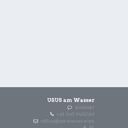
USUS am Wasser
Kontakt
+43 660 3420169
office@amwasser.wien