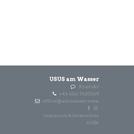
USUS am Wasser
Kontakt
+43 660 3420169
office@amwasser.wien
Impressum & Datenschutz
GBs
A