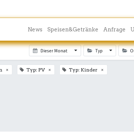
News
Speisen&Getränke
Anfrage
U
Dieser Monat
Typ
O
×
×
×
n
Typ: PV
Typ: Kinder