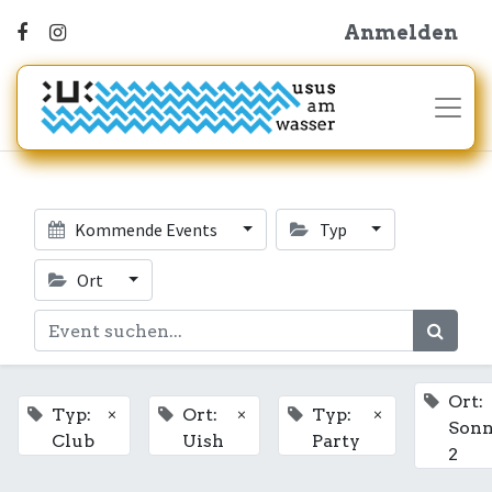
Anmelden
Kommende Events
Typ
Ort
Ort:
×
×
×
Typ:
Ort:
Typ:
Son
Club
Uish
Party
2