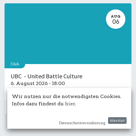
AUG
06
Club
UBC - United Battle Culture
6. August 2026
-
18:00
Kulturdeck
Musik
LIVE
Salon
Wir nutzen nur die notwendigsten Cookies.
Infos dazu findest du
hier
.
Schon vorbei...
Alles klar!
Datenschutzvereinbarung