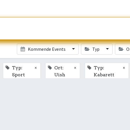
Kommende Events
Typ
O
×
×
×
Typ:
Ort:
Typ:
Sport
Uish
Kabarett