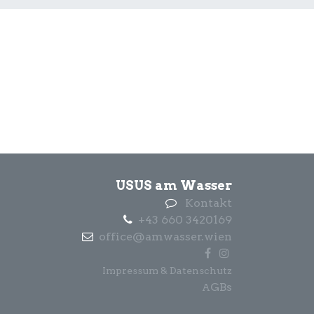
USUS am Wasser
Kontakt
+43 660 3420169
office@amwasser.wien
Impressum & Datenschutz
GBs
A