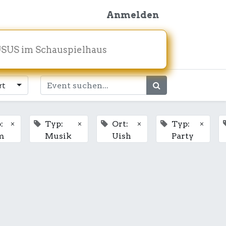
Anmelden
SUS im Schauspielhaus
rt
×
×
×
×
:
Typ:
Ort:
Typ:
m
Musik
Uish
Party