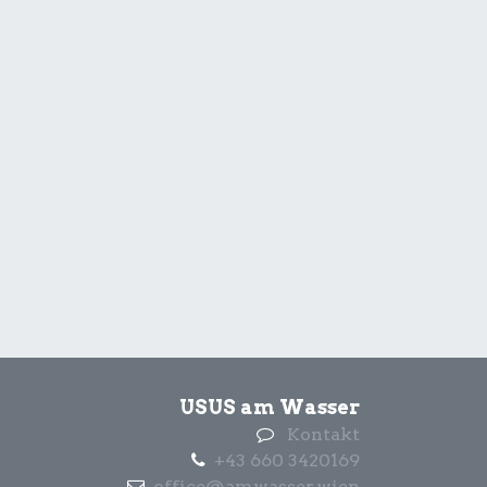
USUS am Wasser
Kontakt
+43 660 3420169
office@amwasser.wien