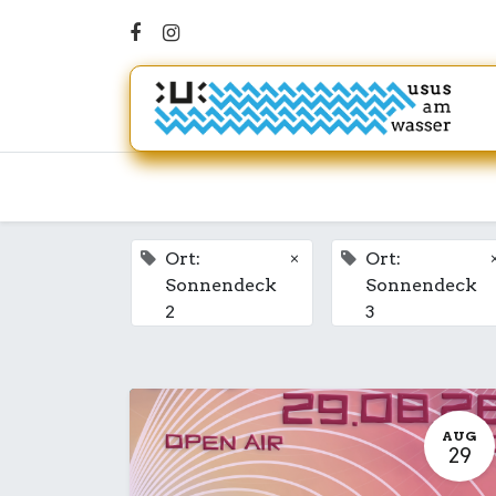
×
Ort:
Ort:
Sonnendeck
Sonnendeck
2
3
AUG
29