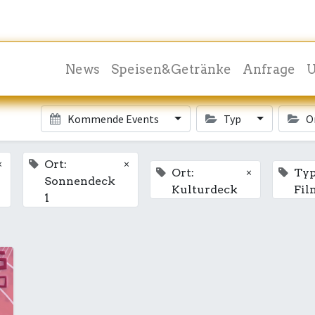
News
Speisen&Getränke
Anfrage
U
Kommende Events
Typ
O
×
×
Ort:
×
Ort:
Typ
Sonnendeck
Kulturdeck
Fil
1