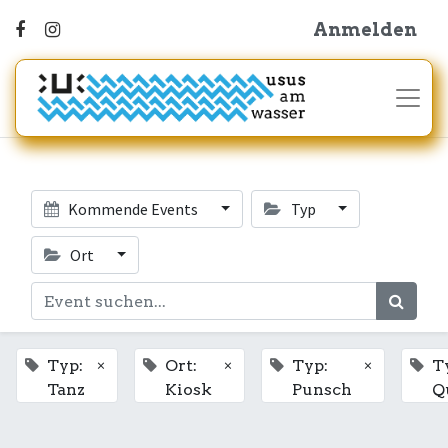
Anmelden
Kommende Events
Typ
Ort
×
×
×
Typ:
Ort:
Typ:
T
Tanz
Kiosk
Punsch
Q