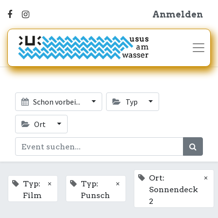
Anmelden
Schon vorbei...
Typ
Ort
×
Ort:
×
×
Typ:
Typ:
Sonnendeck
Film
Punsch
2