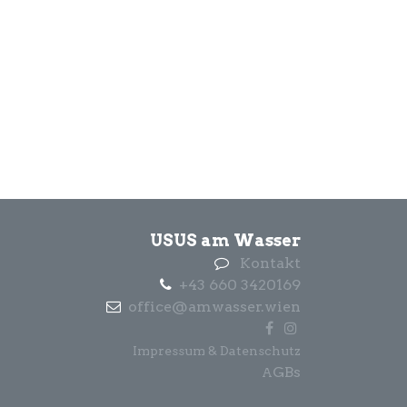
USUS am Wasser
Kontakt
+43 660 3420169
office@amwasser.wien
Impressum & Datenschutz
GBs
A