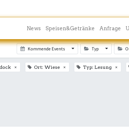
News
Speisen&Getränke
Anfrage
U
Kommende Events
Typ
O
×
×
×
ndock
Ort: Wiese
Typ: Lesung