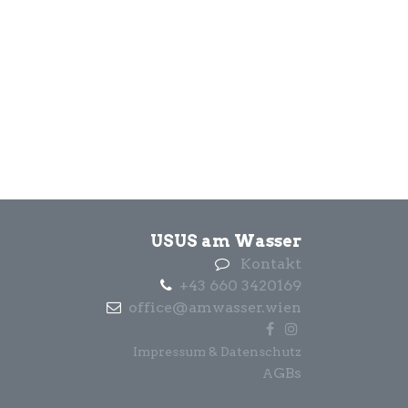
USUS am Wasser
Kontakt
+43 660 3420169
office@amwasser.wien
Impressum & Datenschutz
GBs
A