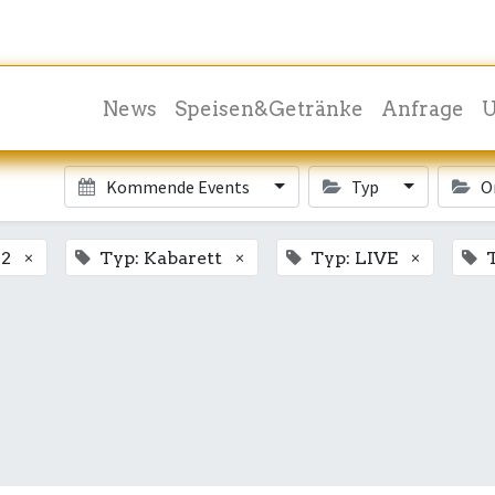
News
Speisen&Getränke
Anfrage
U
Kommende Events
Typ
O
×
×
×
 2
Typ: Kabarett
Typ: LIVE