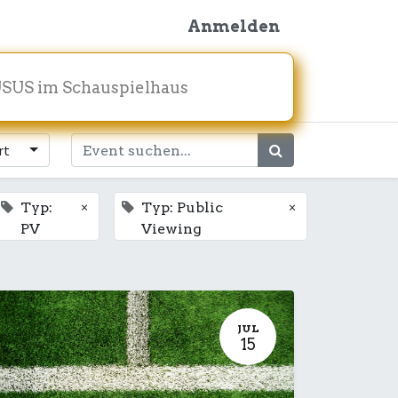
Anmelden
SUS im Schauspielhaus
rt
×
×
Typ:
Typ: Public
PV
Viewing
JUL
15