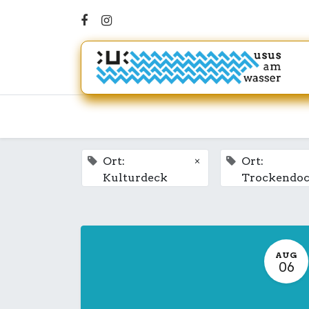
×
Ort:
Ort:
Kulturdeck
Trockendo
AUG
06