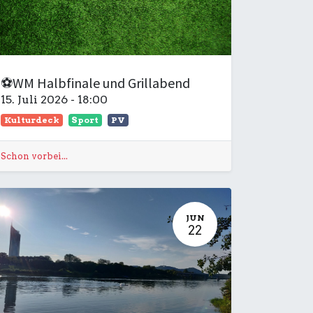
⚽WM Halbfinale und Grillabend
15. Juli 2026
-
18:00
Kulturdeck
Sport
PV
Schon vorbei...
JUN
22