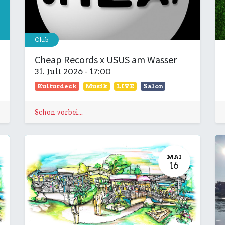
Club
Cheap Records x USUS am Wasser
31. Juli 2026
-
17:00
Kulturdeck
Musik
LIVE
Salon
Schon vorbei...
MAI
16