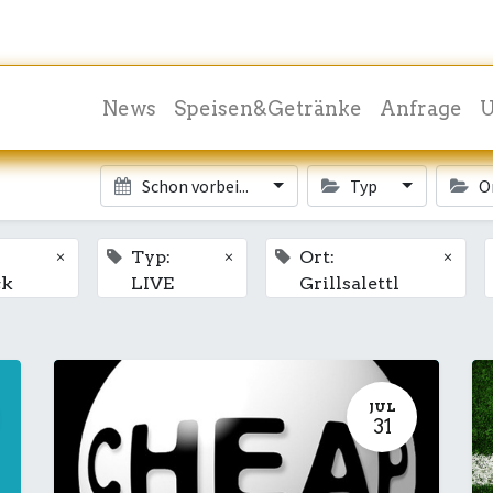
News
Speisen&Getränke
Anfrage
U
Schon vorbei...
Typ
O
×
×
×
Typ:
Ort:
ck
LIVE
Grillsalettl
JUL
31