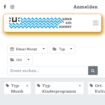
Anmelden
Dieser Monat
Typ
Ort
×
×
Typ:
Typ:
Ort:
Musik
Kinderprogramm
Kult