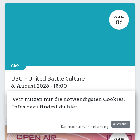
AUG
06
Club
UBC - United Battle Culture
6. August 2026
-
18:00
Kulturdeck
Musik
LIVE
Salon
Wir nutzen nur die notwendigsten Cookies.
Infos dazu findest du
hier
.
Schon vorbei...
Alles klar!
Datenschutzvereinbarung
AUG