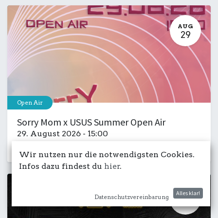
AUG
29
Open Air
Sorry Mom x USUS Summer Open Air
29. August 2026
-
15:00
Kulturdeck
Club
Musik
Party
Wir nutzen nur die notwendigsten Cookies.
Infos dazu findest du
hier
.
Alles klar!
AUG
Datenschutzvereinbarung
30