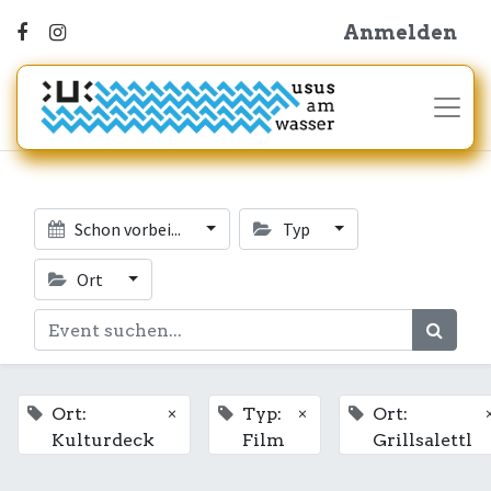
Anmelden
Schon vorbei...
Typ
Ort
×
×
Ort:
Typ:
Ort:
Kulturdeck
Film
Grillsalettl