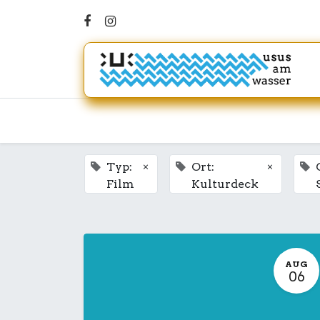
×
×
Typ:
Ort:
Film
Kulturdeck
AUG
06