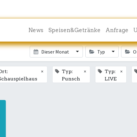
News
Speisen&Getränke
Anfrage
U
Dieser Monat
Typ
O
×
×
×
Ort:
Typ:
Typ:
Schauspielhaus
Punsch
LIVE