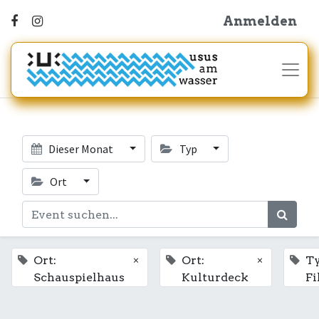
Anmelden
Dieser Monat
Typ
Ort
×
×
Ort:
Ort:
Ty
Schauspielhaus
Kulturdeck
F