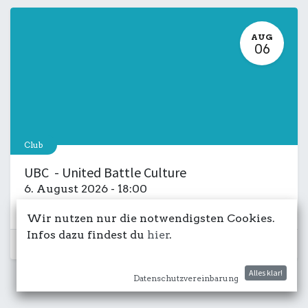
AUG
06
Club
UBC - United Battle Culture
6. August 2026
-
18:00
Kulturdeck
Musik
LIVE
Salon
Wir nutzen nur die notwendigsten Cookies.
Infos dazu findest du
hier
.
Schon vorbei...
Alles klar!
Datenschutzvereinbarung