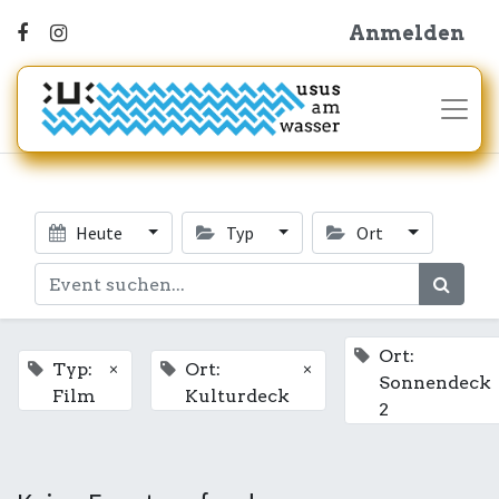
Anmelden
Heute
Typ
Ort
Ort:
×
×
Typ:
Ort:
Sonnendeck
Film
Kulturdeck
2