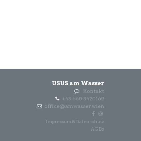
USUS am Wasser
Kontakt
+43 660 3420169
office@amwasser.wien
Impressum & Datenschutz
GBs
A