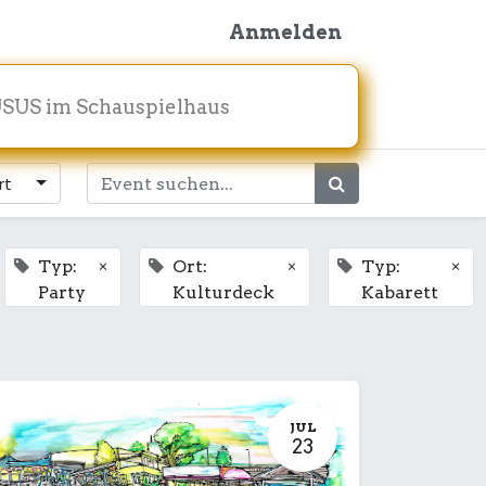
Anmelden
SUS im Schauspielhaus
rt
×
×
×
Typ:
Ort:
Typ:
Party
Kulturdeck
Kabarett
JUL
23