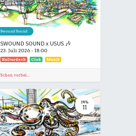
Swound Sound
SWOUND SOUND x USUS 🎶
23. Juli 2026
-
18:00
Kulturdeck
Club
Musik
Schon vorbei...
JUL
11