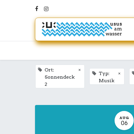
×
Ort:
×
Typ:
Sonnendeck
Musik
2
AUG
06