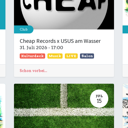
Club
Cheap Records x USUS am Wasser
31. Juli 2026
-
17:00
Kulturdeck
Musik
LIVE
Salon
Schon vorbei...
JUL
15