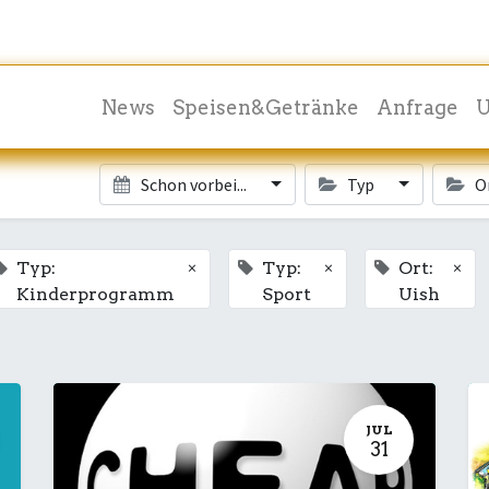
News
Speisen&Getränke
Anfrage
U
Schon vorbei...
Typ
O
×
×
×
Typ:
Typ:
Ort:
Kinderprogramm
Sport
Uish
JUL
31