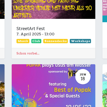
StreetArt Fest
7. April 2025
-
13:00
Musik
Club
Sonnendecks
Workshops
Schon vorbei...
JUN
18