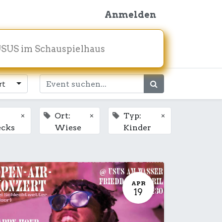
Anmelden
SUS im Schauspielhaus
rt
×
×
×
Ort:
Typ:
ecks
Wiese
Kinder
APR
19