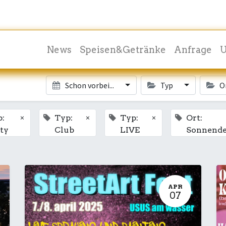
News
Speisen&Getränke
Anfrage
U
Schon vorbei...
Typ
O
×
×
×
p:
Typ:
Typ:
Ort:
ty
Club
LIVE
Sonnend
APR
07