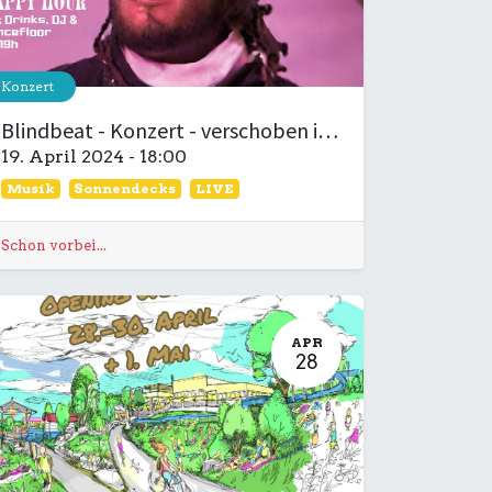
Konzert
Blindbeat - Konzert - verschoben in den Mai🎶🎸🎙️
19. April 2024
-
18:00
Musik
Sonnendecks
LIVE
Schon vorbei...
APR
28