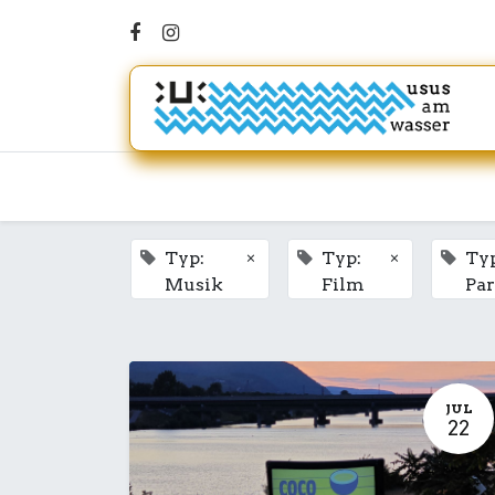
×
×
Typ:
Typ:
Ty
Musik
Film
Par
JUL
22