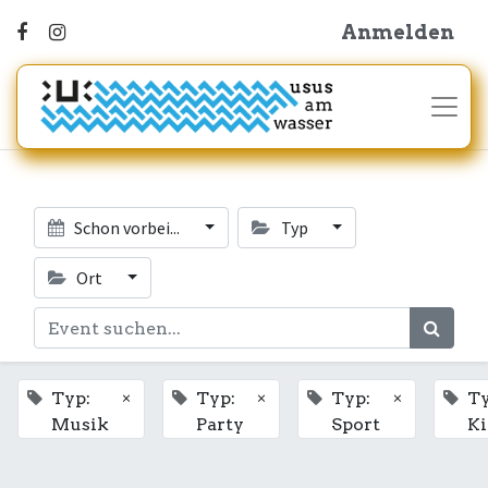
Anmelden
Schon vorbei...
Typ
Ort
×
×
×
Typ:
Typ:
Typ:
Ty
Musik
Party
Sport
K