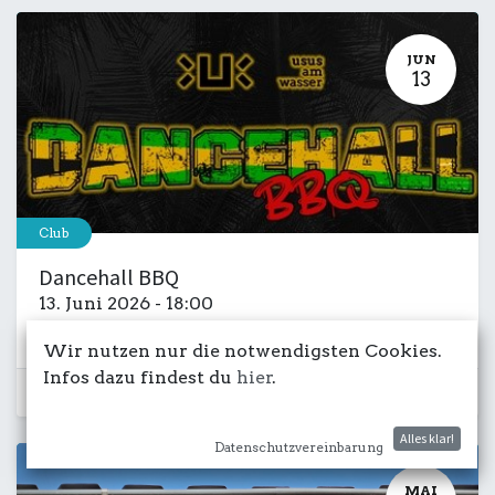
JUN
13
Club
Dancehall BBQ
13. Juni 2026
-
18:00
Kulturdeck
Club
Musik
Grillsalettl
Wir nutzen nur die notwendigsten Cookies.
Infos dazu findest du
hier
.
Schon vorbei...
Alles klar!
Datenschutzvereinbarung
MAI