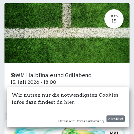
JUL
15
⚽WM Halbfinale und Grillabend
15. Juli 2026
-
18:00
Kulturdeck
Sport
PV
Wir nutzen nur die notwendigsten Cookies.
Infos dazu findest du
hier
.
Schon vorbei...
Alles klar!
Datenschutzvereinbarung
MAI