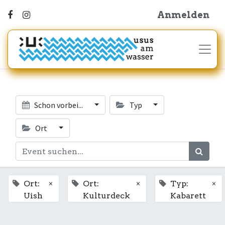
Anmelden
Schon vorbei...
Typ
Ort
×
×
×
Ort:
Ort:
Typ:
Uish
Kulturdeck
Kabarett