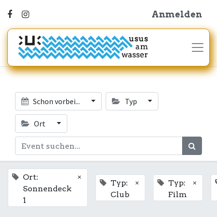
Anmelden
Schon vorbei...
Typ
Ort
×
Ort:
×
×
Typ:
Typ:
Sonnendeck
Club
Film
1