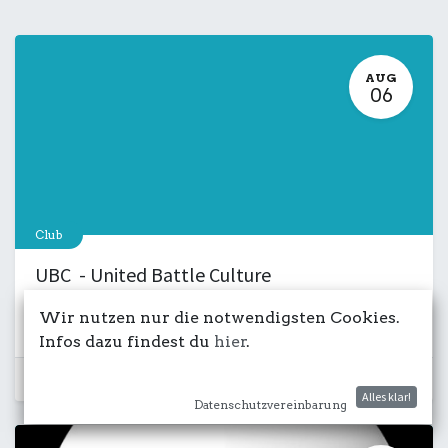
AUG
06
Club
UBC - United Battle Culture
6. August 2026
-
18:00
Wir nutzen nur die notwendigsten Cookies.
Kulturdeck
Musik
LIVE
Salon
Infos dazu findest du
hier
.
Schon vorbei...
Alles klar!
Datenschutzvereinbarung