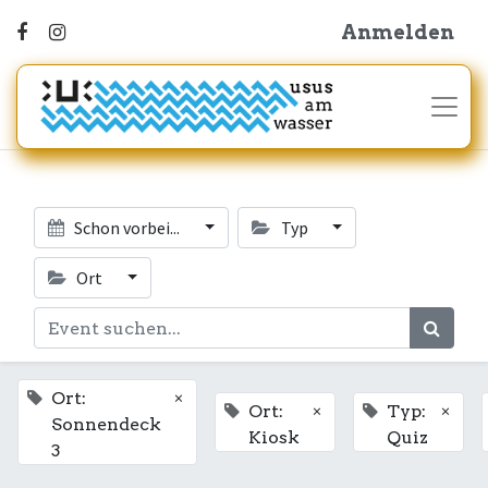
Anmelden
Schon vorbei...
Typ
Ort
×
Ort:
×
×
Ort:
Typ:
Sonnendeck
Kiosk
Quiz
3