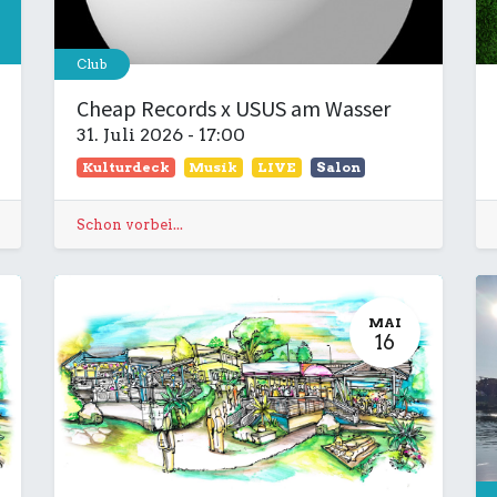
Club
Cheap Records x USUS am Wasser
31. Juli 2026
-
17:00
Kulturdeck
Musik
LIVE
Salon
Schon vorbei...
MAI
16