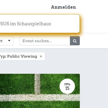
Anmelden
SUS im Schauspielhaus
rt
×
yp: Public Viewing
JUL
15