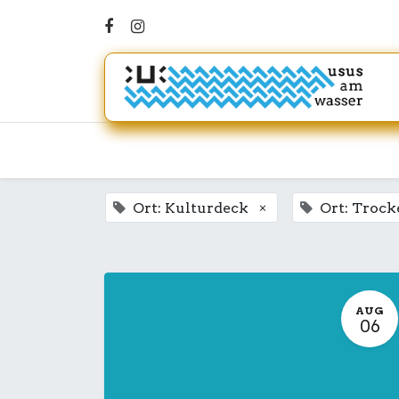
×
Ort: Kulturdeck
Ort: Troc
AUG
06