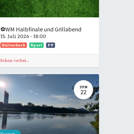
⚽WM Halbfinale und Grillabend
15. Juli 2026
-
18:00
Kulturdeck
Sport
PV
Schon vorbei...
JUN
22
Konzert