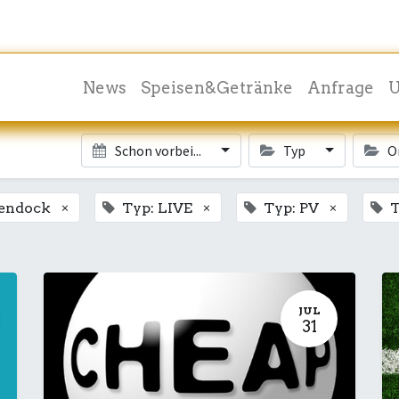
News
Speisen&Getränke
Anfrage
U
Schon vorbei...
Typ
O
×
×
×
kendock
Typ: LIVE
Typ: PV
T
JUL
31