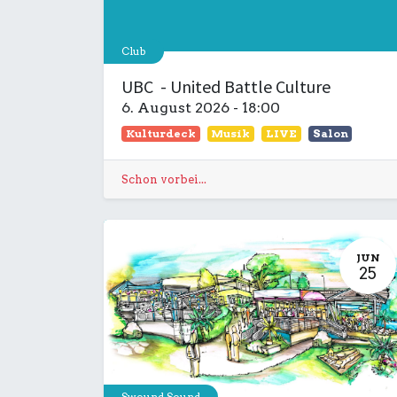
Club
UBC - United Battle Culture
6. August 2026
-
18:00
Kulturdeck
Musik
LIVE
Salon
Schon vorbei...
JUN
25
Swound Sound