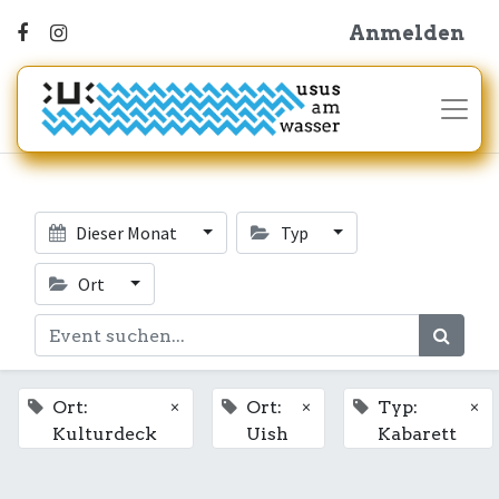
Anmelden
Dieser Monat
Typ
Ort
×
×
×
Ort:
Ort:
Typ:
Kulturdeck
Uish
Kabarett