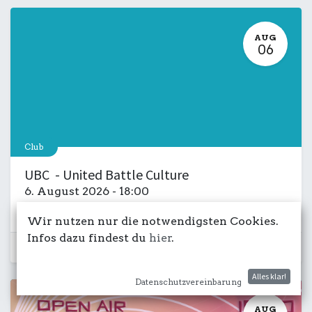
AUG
06
Club
UBC - United Battle Culture
6. August 2026
-
18:00
Kulturdeck
Musik
LIVE
Salon
Wir nutzen nur die notwendigsten Cookies.
Infos dazu findest du
hier
.
Schon vorbei...
Alles klar!
Datenschutzvereinbarung
AUG