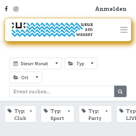
Anmelden
Dieser Monat
Typ
Ort
×
×
×
Typ:
Typ:
Typ:
Typ
Club
Sport
Party
LIV