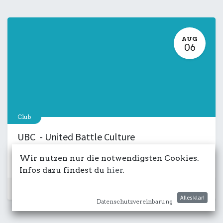
AUG
06
Club
UBC - United Battle Culture
6. August 2026
-
18:00
Wir nutzen nur die notwendigsten Cookies.
Kulturdeck
Musik
LIVE
Salon
Infos dazu findest du
hier
.
Schon vorbei...
Alles klar!
Datenschutzvereinbarung