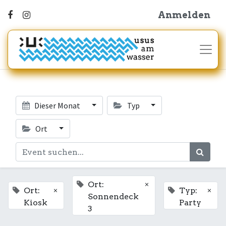
Anmelden
Dieser Monat
Typ
Ort
×
Ort:
×
×
Ort:
Typ:
Sonnendeck
Kiosk
Party
3