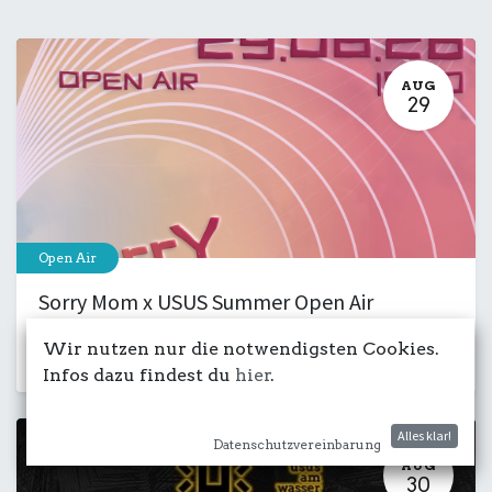
AUG
29
Open Air
Sorry Mom x USUS Summer Open Air
29. August 2026
-
15:00
Wir nutzen nur die notwendigsten Cookies.
Kulturdeck
Club
Musik
Party
Infos dazu findest du
hier
.
Alles klar!
Datenschutzvereinbarung
AUG
30