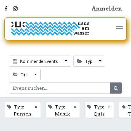
Anmelden
Kommende Events
Typ
Ort
×
×
×
Typ:
Typ:
Typ:
T
Punsch
Musik
Quiz
T